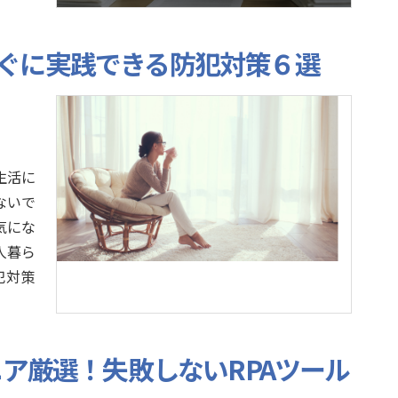
ぐに実践できる防犯対策６選
生活に
ないで
気にな
人暮ら
犯対策
ニア厳選！失敗しないRPAツール