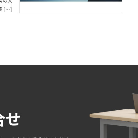
業の大
[…]
合せ