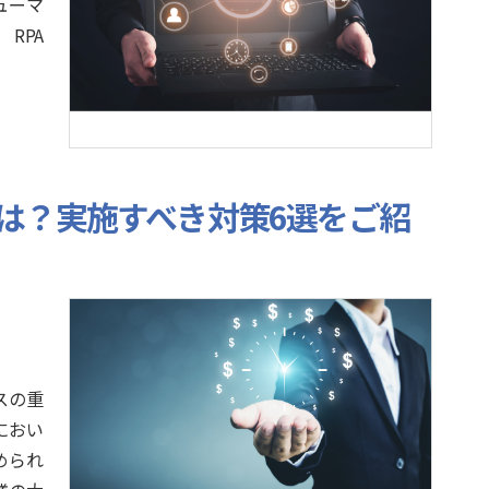
ューマ
RPA
は？実施すべき対策6選をご紹
スの重
におい
められ