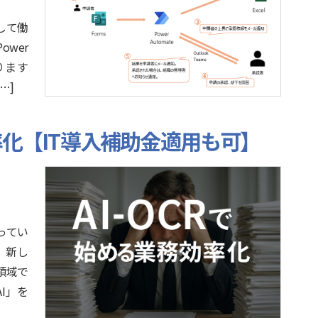
して働
ower
ります
[…]
効率化【IT導入補助金適用も可】
なってい
、新し
領域で
I」を