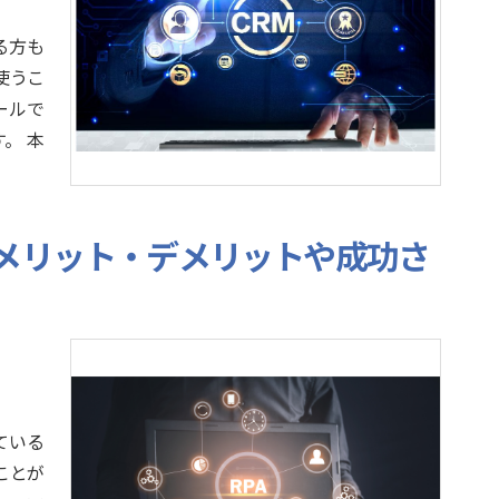
る方も
使うこ
ールで
。 本
？メリット・デメリットや成功さ
ている
ことが