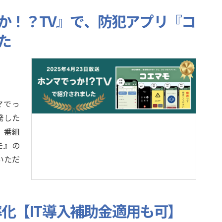
か！？TV』で、防犯アプリ『コ
た
マでっ
発した
 番組
モ』の
いただ
効率化【IT導入補助金適用も可】