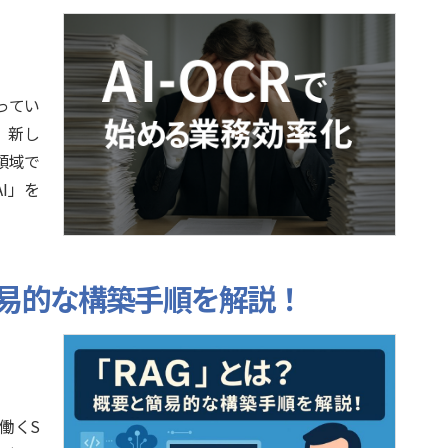
なってい
、新し
領域で
I」を
簡易的な構築手順を解説！
働くS