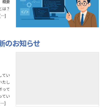
、概要
とは？
[…]
新のお知らせ
してい
いたし
ボって
ってい
…]