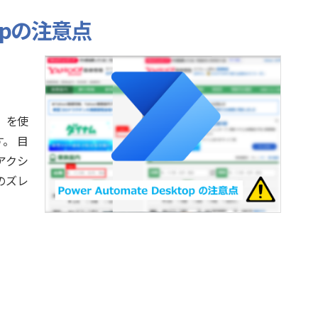
ktopの注意点
D）を使
。 目
アクシ
のズレ