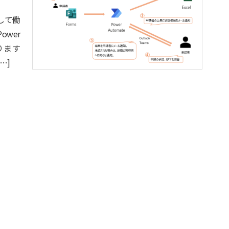
して働
ower
ります
[…]