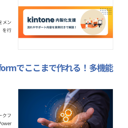
をメン
」を行
。
atformでここまで作れる！多機能
ークフ
wer