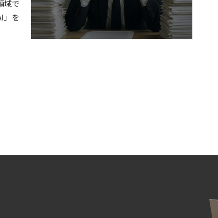
領域で
I」を