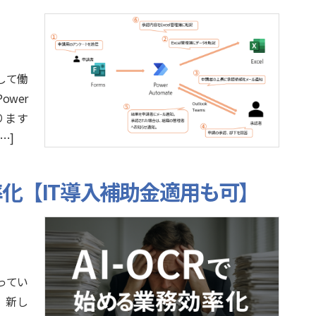
して働
ower
ります
[…]
効率化【IT導入補助金適用も可】
なってい
、新し