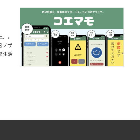
モ」。
犯ブザ
常生活