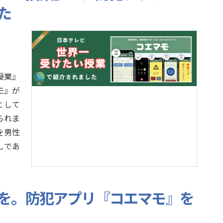
た
授業』
モ』が
として
られま
を男性
しであ
。
を。防犯アプリ『コエマモ』を