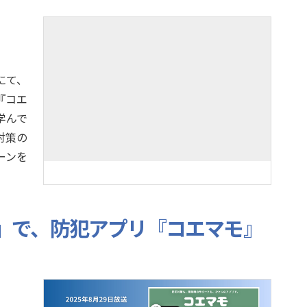
にて、
『コエ
学んで
対策の
ーンを
E,』で、防犯アプリ『コエマモ』