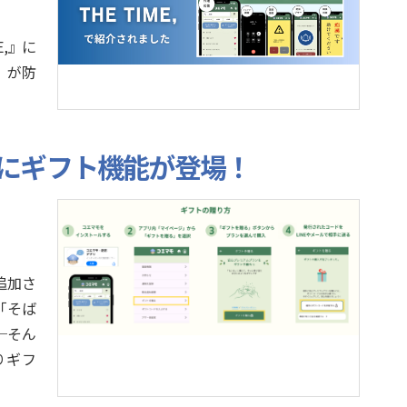
E,』に
』が防
にギフト機能が登場！
追加さ
「そば
─そん
りギフ