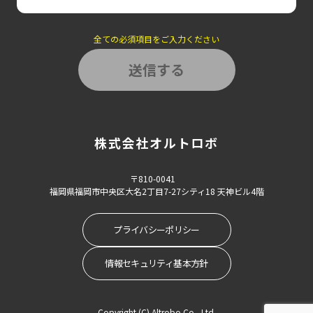
全ての必須項目をご入力ください
株式会社オルトロボ
〒810-0041
福岡県福岡市中央区大名2丁目7-27シティ18 天神ビル4階
プライバシーポリシー
戻る
情報セキュリティ基本方針
株式会社オルトロボ
Copyright (C) Altrobo Co., Ltd.