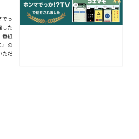
マでっ
発した
 番組
モ』の
いただ