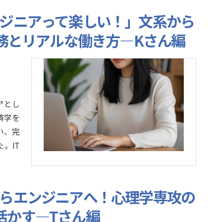
ンジニアって楽しい！」文系から
業務とリアルな働き方—Kさん編
アとし
済学を
い、完
。IT
からエンジニアへ！心理学専攻の
務に活かす—Tさん編