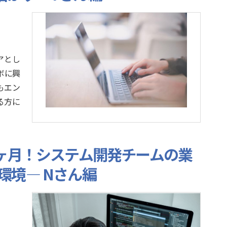
アとし
ボに興
もエン
る方に
4ヶ月！システム開発チームの業
環境— Nさん編