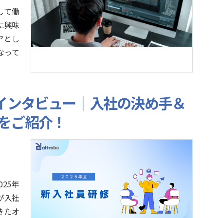
して働
に興味
アとし
なって
にインタビュー｜入社の決め手＆
をご紹介！
25年
が入社
きたオ