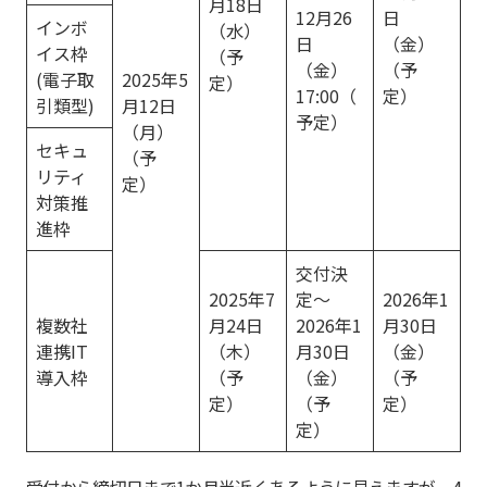
月18日
12月26
日
インボ
（水）
日
（金）
イス枠
（予
（金）
（予
(電子取
2025年5
定）
17:00（
定）
引類型)
月12日
予定）
（月）
セキュ
（予
リティ
定）
対策推
進枠
交付決
2025年7
定～
2026年1
複数社
月24日
2026年1
月30日
連携IT
（木）
月30日
（金）
導入枠
（予
（金）
（予
定）
（予
定）
定）
受付から締切日まで1か月半近くあるように見えますが、4