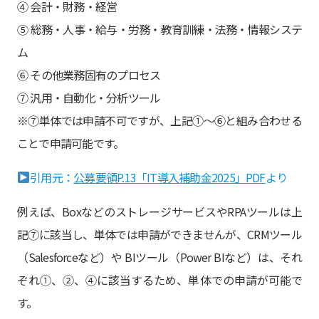
④ 会計・財務・経営
⑤ 総務・人事・給与・労務・教育訓練・法務・情報システ
ム
⑥ その他業務固有のプロセス
⑦ 汎用・自動化・分析ツール
※⑦単体では申請不可ですが、上記①～⑥と組み合わせる
ことで申請可能です。
引用元：
公募要領P.13「IT導入補助金2025」PDF
より
例えば、BoxなどのストレージサービスやRPAツールは上
記⑦に該当し、単体では申請ができませんが、CRMツール
（Salesforceなど）や BIツール（Power BIなど）は、それ
ぞれ①、②、④に該当するため、単体での申請が可能で
す。