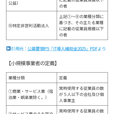
公益）
の者
上記①～⑧の業種分類に
基づき、その主たる業種
⑮特定非営利活動法人
に記載の従業員規模以下
の者
引用元：
公募要領P.5「IT導入補助金2025」PDF
より
【小規模事業者の定義】
業種分類
定義
常時使用する従業員の数
①商業・サービス業（宿
が５人以下の会社及び個
泊業・娯楽業除く。）
人事業主
常時使用する従業員の数
②サービス業のうち宿泊