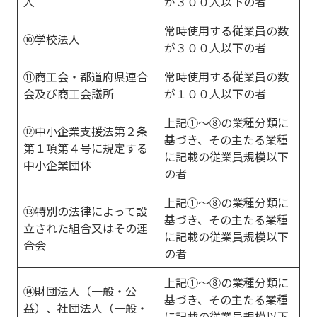
人
が３００人以下の者
常時使用する従業員の数
⑩学校法人
が３００人以下の者
⑪商工会・都道府県連合
常時使用する従業員の数
会及び商工会議所
が１００人以下の者
上記①～⑧の業種分類に
⑫中小企業支援法第２条
基づき、その主たる業種
第１項第４号に規定する
に記載の従業員規模以下
中小企業団体
の者
上記①～⑧の業種分類に
⑬特別の法律によって設
基づき、その主たる業種
立された組合又はその連
に記載の従業員規模以下
合会
の者
上記①～⑧の業種分類に
⑭財団法人（一般・公
基づき、その主たる業種
益）、社団法人（一般・
に記載の従業員規模以下